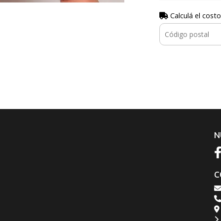
Calculá el costo
N
C