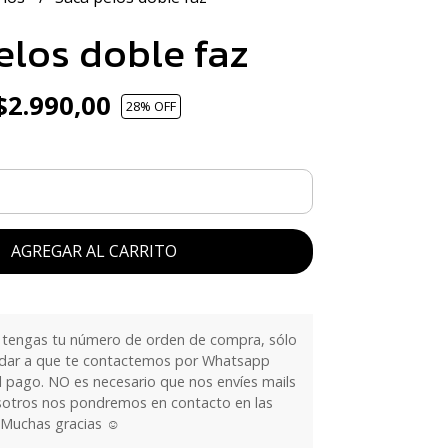
elos doble faz
2.990,00
28
% OFF
AGREGAR AL CARRITO
tengas tu número de orden de compra, sólo
dar a que te contactemos por Whatsapp
l pago. NO es necesario que nos envíes mails
sotros nos pondremos en contacto en las
 Muchas gracias ☺️