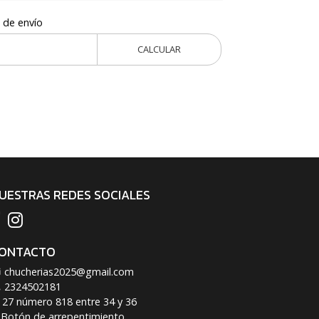
 de envío
CALCULAR
UESTRAS REDES SOCIALES
ONTACTO
chucherias2025@gmail.com
2324502181
27 número 818 entre 34 y 36
Botón de arrepentimiento